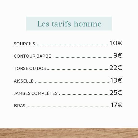
Les tarifs homme
10€
SOURCILS
9€
CONTOUR BARBE
22€
TORSE OU DOS
13€
AISSELLE
25€
JAMBES COMPLÈTES
17€
BRAS