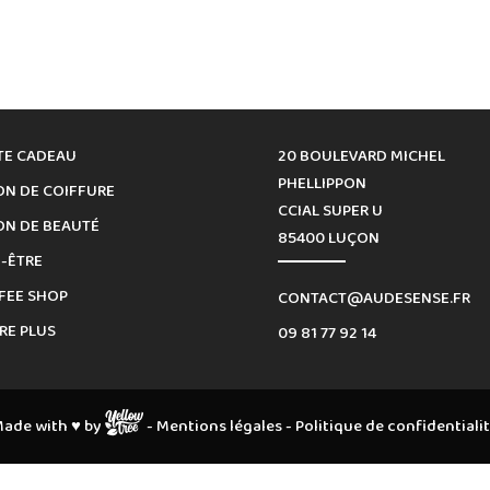
TE CADEAU
20 BOULEVARD MICHEL
PHELLIPPON
ON DE COIFFURE
CCIAL SUPER U
ON DE BEAUTÉ
85400 LUÇON
N-ÊTRE
FEE SHOP
CONTACT@AUDESENSE.FR
RE PLUS
09 81 77 92 14
ade with ♥ by
-
Mentions légales
-
Politique de confidentiali