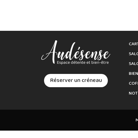
CAR
SAL
SAL
BIE
Réserver un créneau
COF
NOT
M