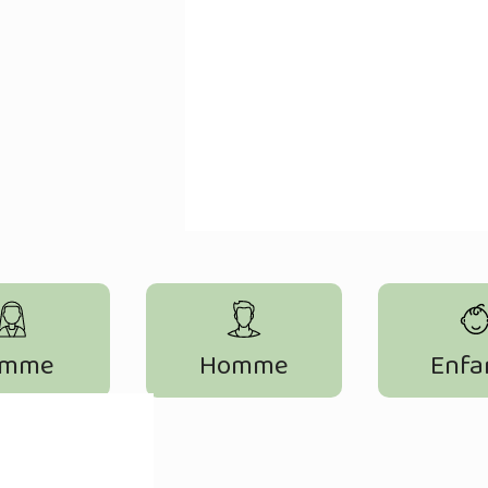
emme
Homme
Enfa