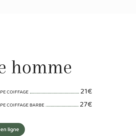
re homme
21€
PE COIFFAGE
27€
PE COIFFAGE BARBE
en ligne