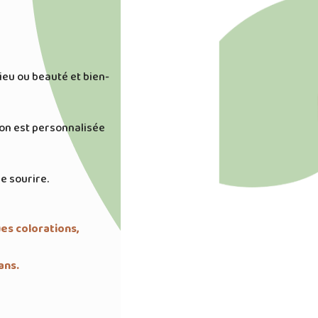
ieu ou beauté et bien-
ion est personnalisée
e sourire.
ues colorations,
ans.